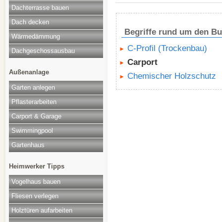
Dachterrasse bauen
Dach decken
Begriffe rund um den B
Wärmedämmung
C-Profil (Trockenbau)
Dachgeschossausbau
Carport
Außenanlage
Chemischer Holzschutz
Garten anlegen
Pflasterarbeiten
Carport & Garage
Swimmingpool
Gartenhaus
Heimwerker Tipps
Vogelhaus bauen
Fliesen verlegen
Holztüren aufarbeiten