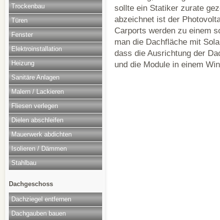
Trockenbau
sollte ein Statiker zurate g
abzeichnet ist der Photovol
Türen
Carports werden zu einem s
Fenster
man die Dachfläche mit Solar
Elektroinstallation
dass die Ausrichtung der Da
Heizung
und die Module in einem Wink
Sanitäre Anlagen
Malern / Lackieren
Fliesen verlegen
Dielen abschleifen
Mauerwerk abdichten
Isolieren / Dämmen
Stahlbau
Dachgeschoss
Dachziegel entfernen
Dachgauben bauen