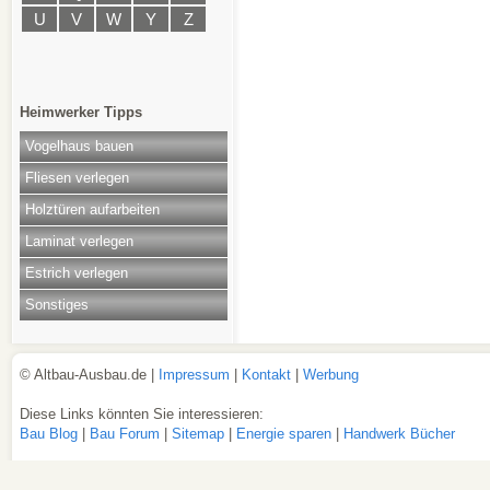
U
V
W
Y
Z
Heimwerker Tipps
Vogelhaus bauen
Fliesen verlegen
Holztüren aufarbeiten
Laminat verlegen
Estrich verlegen
Sonstiges
© Altbau-Ausbau.de |
Impressum
|
Kontakt
|
Werbung
Diese Links könnten Sie interessieren:
Bau Blog
|
Bau Forum
|
Sitemap
|
Energie sparen
|
Handwerk Bücher