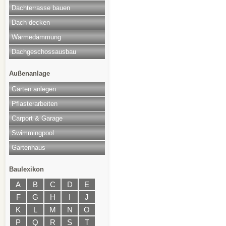
Dachterrasse bauen
Dach decken
Wärmedämmung
Dachgeschossausbau
Außenanlage
Garten anlegen
Pflasterarbeiten
Carport & Garage
Swimmingpool
Gartenhaus
Baulexikon
A
B
C
D
E
F
G
H
I
J
K
L
M
N
O
P
Q
R
S
T