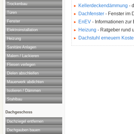
Trockenbau
Kellerdeckendämmung
- 
Türen
Dachfenster
- Fenster im
Fenster
EnEV
- Informationen zur
Heizung
- Ratgeber rund 
Elektroinstallation
Dachstuhl erneuern Kost
Heizung
Sanitäre Anlagen
Malern / Lackieren
Fliesen verlegen
Dielen abschleifen
Mauerwerk abdichten
Isolieren / Dämmen
Stahlbau
Dachgeschoss
Dachziegel entfernen
Dachgauben bauen