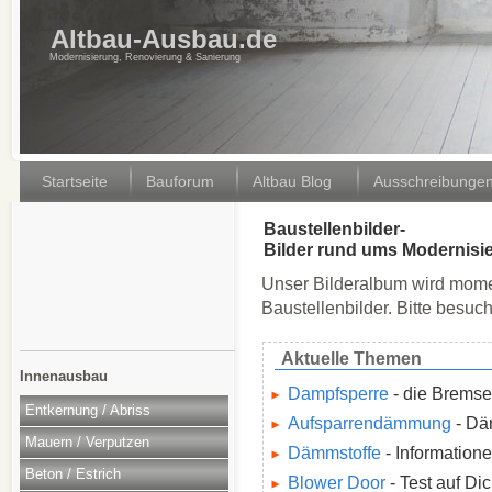
Altbau-Ausbau.de
Modernisierung, Renovierung & Sanierung
Startseite
Bauforum
Altbau Blog
Ausschreibunge
Baustellenbilder-
Bilder rund ums Modernisi
Unser Bilderalbum wird moment
Baustellenbilder. Bitte besuc
Aktuelle Themen
Innenausbau
Dampfsperre
- die Bremse
Entkernung / Abriss
Aufsparrendämmung
- Dä
Mauern / Verputzen
Dämmstoffe
- Information
Beton / Estrich
Blower Door
- Test auf Di