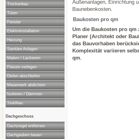
Außenanlagen, Einrichtung u
Trockenbau
Baunebenkosten.
Türen
Baukosten pro qm
Fenster
Um die Baukosten pro qm z
Elektroinstallation
Planer (Architekt oder Ba
Heizung
das Bauvorhaben berücksic
Sanitäre Anlagen
Komplexität variieren selb
qm.
Malern / Lackieren
Fliesen verlegen
Dielen abschleifen
Mauerwerk abdichten
Isolieren / Dämmen
Stahlbau
Dachgeschoss
Dachziegel entfernen
Dachgauben bauen