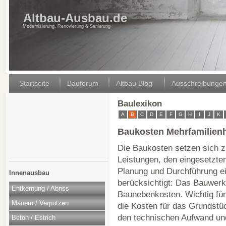
Altbau-Ausbau.de
Modernisierung, Renovierung & Sanierung
Startseite
Bauforum
Altbau Blog
Ausschreibunge
Baulexikon
A
B
C
D
E
F
G
H
I
J
K
Baukosten Mehrfamilien
Die Baukosten setzen sich 
Leistungen, den eingesetzten
Planung und Durchführung e
Innenausbau
berücksichtigt: Das Bauwerk
Entkernung / Abriss
Baunebenkosten. Wichtig für 
Mauern / Verputzen
die Kosten für das Grundstü
den technischen Aufwand un
Beton / Estrich