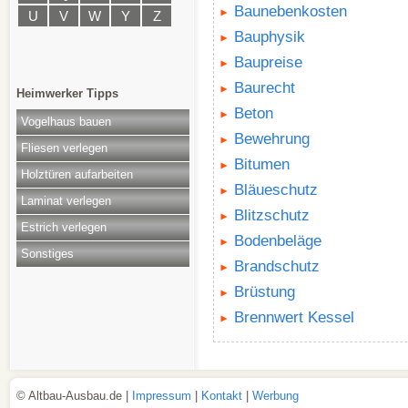
Baunebenkosten
U
V
W
Y
Z
Bauphysik
Baupreise
Baurecht
Heimwerker Tipps
Beton
Vogelhaus bauen
Bewehrung
Fliesen verlegen
Bitumen
Holztüren aufarbeiten
Bläueschutz
Laminat verlegen
Blitzschutz
Estrich verlegen
Bodenbeläge
Sonstiges
Brandschutz
Brüstung
Brennwert Kessel
© Altbau-Ausbau.de |
Impressum
|
Kontakt
|
Werbung