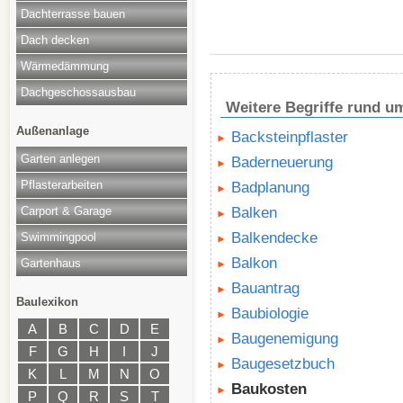
Dachterrasse bauen
Dach decken
Wärmedämmung
Dachgeschossausbau
Weitere Begriffe rund 
Außenanlage
Backsteinpflaster
Garten anlegen
Baderneuerung
Pflasterarbeiten
Badplanung
Carport & Garage
Balken
Balkendecke
Swimmingpool
Balkon
Gartenhaus
Bauantrag
Baulexikon
Baubiologie
A
B
C
D
E
Baugenemigung
F
G
H
I
J
Baugesetzbuch
K
L
M
N
O
Baukosten
P
Q
R
S
T