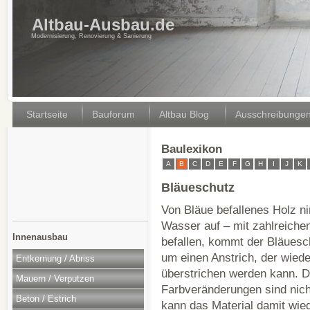
Altbau-Ausbau.de
Modernisierung, Renovierung & Sanierung
Startseite
Bauforum
Altbau Blog
Ausschreibunge
Baulexikon
A
B
C
D
E
F
G
H
I
J
K
Bläueschutz
Von Bläue befallenes Holz n
Wasser auf – mit zahlreichen
Innenausbau
befallen, kommt der Bläuesc
um einen Anstrich, der wied
Entkernung / Abriss
überstrichen werden kann. D
Mauern / Verputzen
Farbveränderungen sind nich
Beton / Estrich
kann das Material damit wied