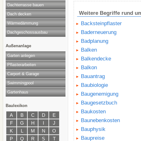
Dachterrasse bauen
Weitere Begriffe rund 
Dach decken
Backsteinpflaster
Wärmedämmung
Baderneuerung
Dachgeschossausbau
Badplanung
Außenanlage
Balken
Garten anlegen
Balkendecke
Pflasterarbeiten
Balkon
Carport & Garage
Bauantrag
Swimmingpool
Baubiologie
Gartenhaus
Baugenemigung
Baugesetzbuch
Baulexikon
Baukosten
A
B
C
D
E
Baunebenkosten
F
G
H
I
J
Bauphysik
K
L
M
N
O
Baupreise
P
Q
R
S
T