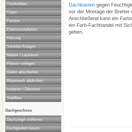
Trockenbau
Dachkasten
gegen Feuchtigk
vor der Montage der Bretter 
Türen
Anschließend kann ein Farba
Fenster
ein Farb-Fachhandel mit Sich
Elektroinstallation
geben.
Heizung
Sanitäre Anlagen
Malern / Lackieren
Fliesen verlegen
Dielen abschleifen
Mauerwerk abdichten
Isolieren / Dämmen
Stahlbau
Dachgeschoss
Dachziegel entfernen
Dachgauben bauen