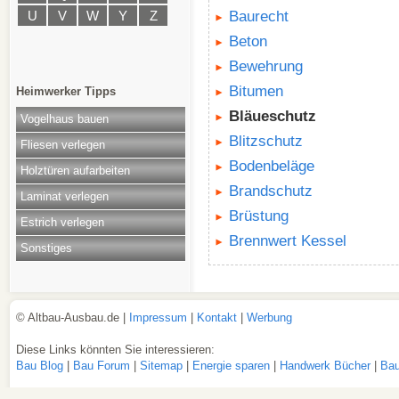
U
V
W
Y
Z
Baurecht
Beton
Bewehrung
Bitumen
Heimwerker Tipps
Bläueschutz
Vogelhaus bauen
Blitzschutz
Fliesen verlegen
Bodenbeläge
Holztüren aufarbeiten
Brandschutz
Laminat verlegen
Brüstung
Estrich verlegen
Brennwert Kessel
Sonstiges
© Altbau-Ausbau.de |
Impressum
|
Kontakt
|
Werbung
Diese Links könnten Sie interessieren:
Bau Blog
|
Bau Forum
|
Sitemap
|
Energie sparen
|
Handwerk Bücher
|
Bau