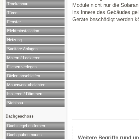
Trockenbau
Module nicht nur die Solaran
ins Innere des Gebäudes gele
Türen
Geräte beschädigt werden k
Fenster
Elektroinstallation
Heizung
Sanitäre Anlagen
Malern / Lackieren
Fliesen verlegen
Dielen abschleifen
Mauerwerk abdichten
Isolieren / Dämmen
Stahlbau
Dachgeschoss
Dachziegel entfernen
Dachgauben bauen
Weitere Begriffe rund 