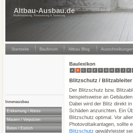
Altbau-Ausbau.de
Modernisierung, Renovierung & Sanierung
Startseite
Bauforum
Altbau Blog
Ausschreibunge
Baulexikon
A
B
C
D
E
F
G
H
I
J
K
Blitzschutz / Blitzableite
Der Blitzschutz bzw. Blitzab
beispielsweise an Gebäuden 
Innenausbau
Dabei wird der Blitz direkt i
Schäden anzurichten. Ein Ü
Entkernung / Abriss
Blitzschutz optimal. Vor alle
Mauern / Verputzen
Photovoltaikanlagen, sollte 
Beton / Estrich
Blitzschutz
gewährleistet sei