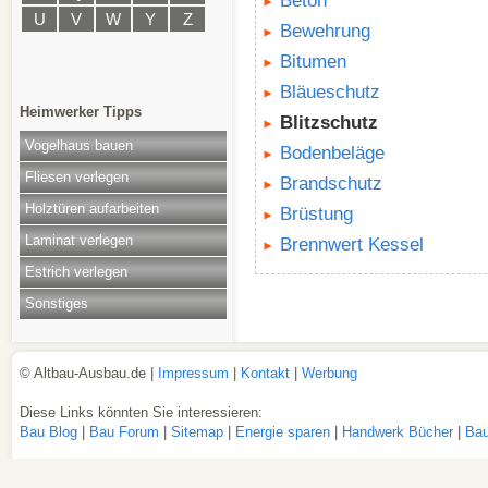
Beton
U
V
W
Y
Z
Bewehrung
Bitumen
Bläueschutz
Heimwerker Tipps
Blitzschutz
Vogelhaus bauen
Bodenbeläge
Fliesen verlegen
Brandschutz
Holztüren aufarbeiten
Brüstung
Laminat verlegen
Brennwert Kessel
Estrich verlegen
Sonstiges
© Altbau-Ausbau.de |
Impressum
|
Kontakt
|
Werbung
Diese Links könnten Sie interessieren:
Bau Blog
|
Bau Forum
|
Sitemap
|
Energie sparen
|
Handwerk Bücher
|
Bau