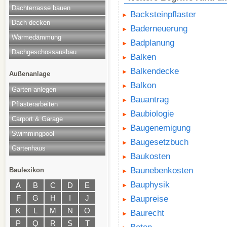
Dachterrasse bauen
Backsteinpflaster
Dach decken
Baderneuerung
Wärmedämmung
Badplanung
Dachgeschossausbau
Balken
Balkendecke
Außenanlage
Balkon
Garten anlegen
Bauantrag
Pflasterarbeiten
Baubiologie
Carport & Garage
Baugenemigung
Swimmingpool
Baugesetzbuch
Gartenhaus
Baukosten
Baunebenkosten
Baulexikon
Bauphysik
A
B
C
D
E
F
G
H
I
J
Baupreise
K
L
M
N
O
Baurecht
P
Q
R
S
T