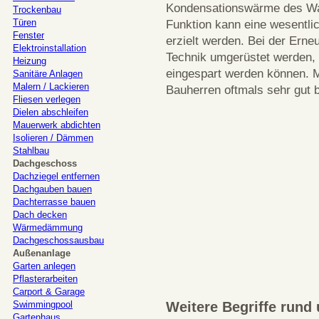
Kondensationswärme des Wa
Trockenbau
Türen
Funktion kann eine wesentl
Fenster
erzielt werden. Bei der Ern
Elektroinstallation
Technik umgerüstet werden, 
Heizung
eingespart werden können. M
Sanitäre Anlagen
Malern / Lackieren
Bauherren oftmals sehr gut 
Fliesen verlegen
Dielen abschleifen
Mauerwerk abdichten
Isolieren / Dämmen
Stahlbau
Dachgeschoss
Dachziegel entfernen
Dachgauben bauen
Dachterrasse bauen
Dach decken
Wärmedämmung
Dachgeschossausbau
Außenanlage
Garten anlegen
Pflasterarbeiten
Carport & Garage
Swimmingpool
Weitere Begriffe run
Gartenhaus