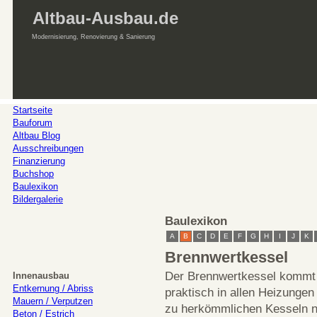
Altbau-Ausbau.de
Modernisierung, Renovierung & Sanierung
Startseite
Bauforum
Altbau Blog
Ausschreibungen
Finanzierung
Buchshop
Baulexikon
Bildergalerie
Baulexikon
A
B
C
D
E
F
G
H
I
J
K
Brennwertkessel
Der Brennwertkessel kommt i
Innenausbau
Entkernung / Abriss
praktisch in allen Heizung
Mauern / Verputzen
zu herkömmlichen Kesseln n
Beton / Estrich