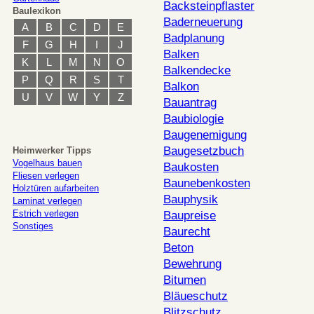
Backsteinpflaster
Baulexikon
Baderneuerung
A
B
C
D
E
Badplanung
F
G
H
I
J
Balken
K
L
M
N
O
Balkendecke
P
Q
R
S
T
Balkon
U
V
W
Y
Z
Bauantrag
Baubiologie
Baugenemigung
Baugesetzbuch
Heimwerker Tipps
Vogelhaus bauen
Baukosten
Fliesen verlegen
Baunebenkosten
Holztüren aufarbeiten
Bauphysik
Laminat verlegen
Estrich verlegen
Baupreise
Sonstiges
Baurecht
Beton
Bewehrung
Bitumen
Bläueschutz
Blitzschutz