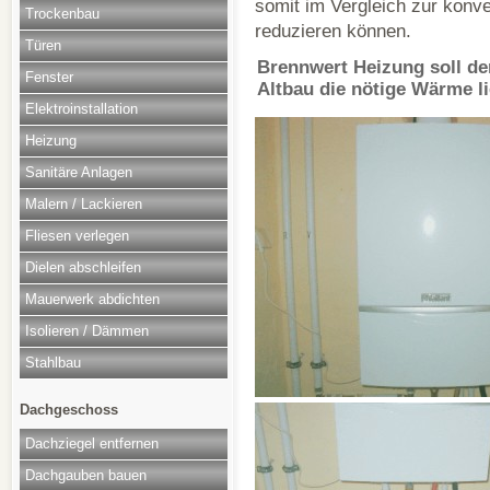
somit im Vergleich zur konv
Trockenbau
reduzieren können.
Türen
Brennwert Heizung soll d
Fenster
Altbau die nötige Wärme li
Elektroinstallation
Heizung
Sanitäre Anlagen
Malern / Lackieren
Fliesen verlegen
Dielen abschleifen
Mauerwerk abdichten
Isolieren / Dämmen
Stahlbau
Dachgeschoss
Dachziegel entfernen
Dachgauben bauen