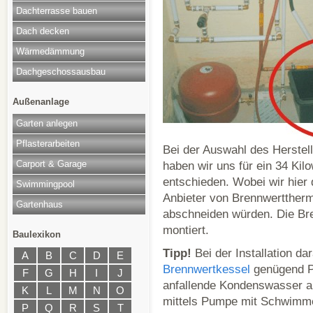
Dachterrasse bauen
Dach decken
Wärmedämmung
Dachgeschossausbau
Außenanlage
Garten anlegen
Pflasterarbeiten
Bei der Auswahl des Herstel
Carport & Garage
haben wir uns für ein 34 Kilo
entschieden. Wobei wir hier
Swimmingpool
Anbieter von Brennwerttherm
Gartenhaus
abschneiden würden. Die Br
montiert.
Baulexikon
Tipp!
Bei der Installation da
A
B
C
D
E
Brennwertkessel
genügend Pl
F
G
H
I
J
anfallende Kondenswasser a
K
L
M
N
O
mittels Pumpe mit Schwimme
P
Q
R
S
T